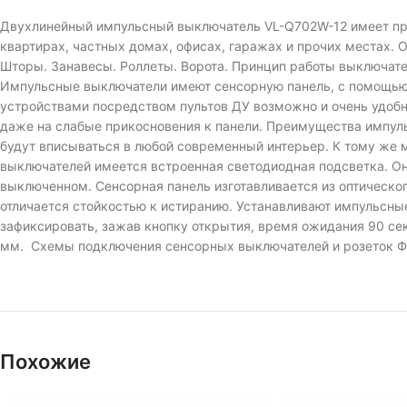
Двухлинейный импульсный выключатель VL-Q702W-12 имеет про
квартирах, частных домах, офисах, гаражах и прочих местах. О
Шторы. Занавесы. Роллеты. Ворота. Принцип работы выключател
Импульсные выключатели имеют сенсорную панель, с помощью к
устройствами посредством пультов ДУ возможно и очень удоб
даже на слабые прикосновения к панели. Преимущества импул
будут вписываться в любой современный интерьер. К тому же 
выключателей имеется встроенная светодиодная подсветка. Он
выключенном. Сенсорная панель изготавливается из оптического
отличается стойкостью к истиранию. Устанавливают импульсн
зафиксировать, зажав кнопку открытия, время ожидания 90 с
мм. Схемы подключения сенсорных выключателей и розеток Ф
Похожие