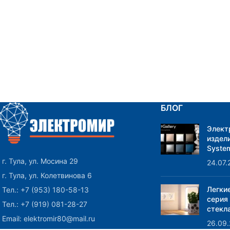
БЛОГ
Элект
издели
System
г. Тула, ул. Мосина 29
24.07.
г. Тула, ул. Колетвинова 6
Легки
Тел.: +7 (953) 180-58-13
серия
Тел.: +7 (919) 081-28-27
стекла
Email: elektromir80@mail.ru
26.09