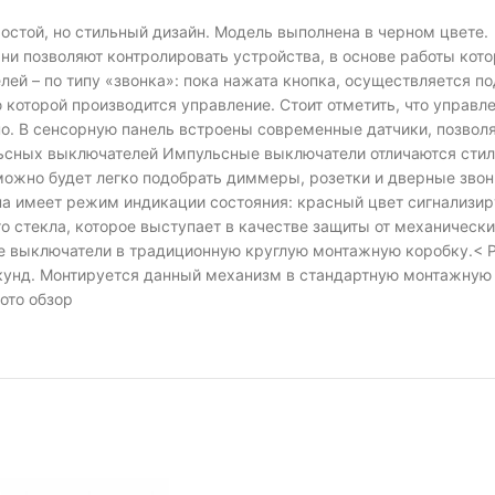
стой, но стильный дизайн. Модель выполнена в черном цвете
ни позволяют контролировать устройства, в основе работы кото
ей – по типу «звонка»: пока нажата кнопка, осуществляется по
оторой производится управление. Стоит отметить, что управл
но. В сенсорную панель встроены современные датчики, позво
ьсных выключателей Импульсные выключатели отличаются стил
можно будет легко подобрать диммеры, розетки и дверные звон
а имеет режим индикации состояния: красный цвет сигнализиру
 стекла, которое выступает в качестве защиты от механических 
ые выключатели в традиционную круглую монтажную коробку.< 
екунд. Монтируется данный механизм в стандартную монтажну
ото обзор