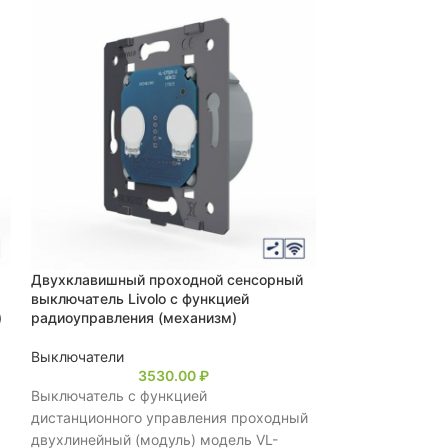
Двухклавишный проходной сенсорный
Двухклавишный
выключатель Livolo с функцией
выключатель Li
)
радиоуправления (механизм)
Выключатели
Выключатели
3530.00
₽
Выключатель п
Выключатель с функцией
(модуль) модел
дистанционного управления проходный
для управления
двухлинейный (модуль) модель VL-
нагрузки из дву