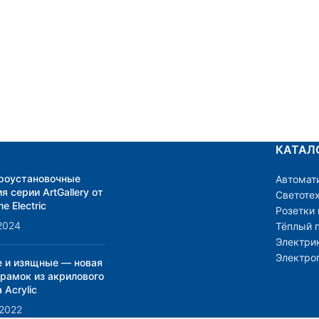
же отражаться на оборудовании,
которое через него подключено. При
разрыве – оно обесточится, а при
восстановлении питание автоматическ
появится. Работает при нормально
замкнутом контакте Для правильной
работы в ответственных системах,
например в аварийном или
эвакуационном оповещении,
используется только нормально
КАТАЛ
замкнутый контакт. Сделано это для
возможности простого контроля
роустановочные
Автомат
я серии ArtGallery от
работоспособности системы. Так, если
Светоте
e Electric
случится обрыв линии, идущей до
Розетки
сухого контакта, автоматически
2024
Тёплый 
обесточится и оборудование, что
Электри
поможет вовремя начать искать
Электро
е и изящные — новая
неполадку и исправить её.
 рамок из акрилового
 Acrylic
.2022