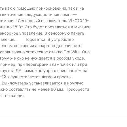
ь как с помощью прикосновений, так и на
ля включения следующих типов ламп: —
 Внимание! Сенсорный выключатель VL-C702R-
е до 18 Вт. Это будет проявляться в мигании
нсорное управление. В сенсорную панель
авления. · Подсветка. В устройство
ченном состоянии аппарат подсвечивается
пользовано оптическое стекло OptiWite. Оно
тому же оно не нуждается в особом уходе.
пример, при перегорании лампочек или при
пульта ДУ возможно управление светом на
12 осуществляется легко и просто.
. Выключатель устанавливается в круглую
жно составлять не менее 60 мм. Приобрести
кт не входит