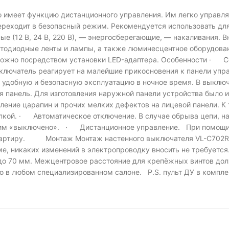
 имеет функцию дистанционного управления. Им легко управлят
переходит в безопасный режим. Рекомендуется использовать д
ые (12 В, 24 В, 220 В), — энергосберегающие, — накаливания.
тодиодные ленты и лампы, а также люминесцентное оборудовани
ожно посредством установки LED-адаптера. Особенности · Се
ключатель реагирует на малейшие прикосновения к панели упр
т удобную и безопасную эксплуатацию в ночное время. В выклю
панель. Для изготовления наружной панели устройства было ис
ение царапин и прочих мелких дефектов на лицевой панели. К 
кой. · Автоматическое отключение. В случае обрыва цепи, на
ежим «выключено». · Дистанционное управление. При помощи 
 квартиру. Монтаж Монтаж настенного выключателя VL-C702R-
е, никаких изменений в электропроводку вносить не требуется
до 70 мм. Межцентровое расстояние для крепёжных винтов дол
 в любом специализированном салоне. P.S. пульт ДУ в компле