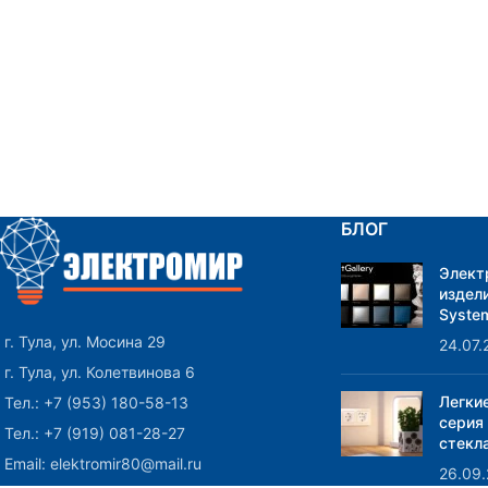
БЛОГ
Элект
издели
System
г. Тула, ул. Мосина 29
24.07.
г. Тула, ул. Колетвинова 6
Легки
Тел.: +7 (953) 180-58-13
серия
Тел.: +7 (919) 081-28-27
стекла
Email: elektromir80@mail.ru
26.09