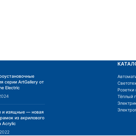
КАТАЛ
роустановочные
Автомат
я серии ArtGallery от
Светоте
e Electric
Розетки
2024
Тёплый 
Электри
Электро
е и изящные — новая
 рамок из акрилового
 Acrylic
.2022