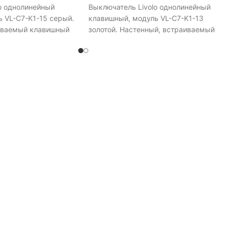
o однолинейный
Выключатель Livolo однолинейный
 VL-C7-K1-15 серый.
клавишный, модуль VL-C7-K1-13
иваемый клавишный
золотой. Настенный, встраиваемый
назначен для
клавишный выключатель.Предназначе
линией нагрузки.
для управления одной линией нагрузки
: термостойкая
Материал корпуса: термостойкая
я пластмасса.
электротехническая пластмасса.
ется в круглую
ВНИМАНИЕ!Монтируется в круглую
у диаметр 6,5 см,
монтажную коробку диаметр 6,5 см,
вглубь 4 см.