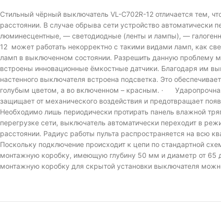
Стильный чёрный выключатель VL-C702R-12 отличается тем, что
расстоянии. В случае обрыва сети устройство автоматически 
люминесцентные, — светодиодные (ленты и лампы), — галогенн
12 может работать некорректно с такими видами ламп, как све
ламп в выключенном состоянии. Разрешить данную проблему м
встроены инновационные ёмкостные датчики. Благодаря им вы
настенного выключателя встроена подсветка. Это обеспечивае
голубым цветом, а во включенном – красным. · Ударопрочная 
защищает от механического воздействия и предотвращает появл
Необходимо лишь периодически протирать панель влажной тряп
перегрузке сети, выключатель автоматически переходит в р
расстоянии. Радиус работы пульта распространяется на всю
Поскольку подключение происходит к цепи по стандартной схем
монтажную коробку, имеющую глубину 50 мм и диаметр от 65 
монтажную коробку для скрытой установки выключателя можно