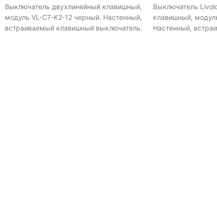
Выключатель двухлинейный клавишный,
Выключатель Livol
модуль VL-C7-K2-12 черный. Настенный,
клавишный, модуль
встраиваемый клавишный выключатель.
Настенный, встра
Предназначен для управления двумя
выключатель.Пред
линиями нагрузки.
управления одной 
Материал корпуса
электротехническа
ВНИМАНИЕ!Монтиру
монтажную коробк
вглубь 4 см.