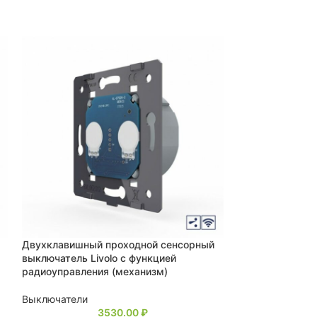
Двухклавишный проходной сенсорный
Одноклавишный
выключатель Livolo с функцией
выключатель Li
радиоуправления (механизм)
Выключатели
Выключатели
3530.00
₽
Выключатель п