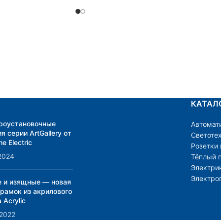
КАТАЛ
роустановочные
Автомат
я серии ArtGallery от
Светоте
e Electric
Розетки
2024
Тёплый 
Электри
Электро
е и изящные — новая
 рамок из акрилового
 Acrylic
.2022