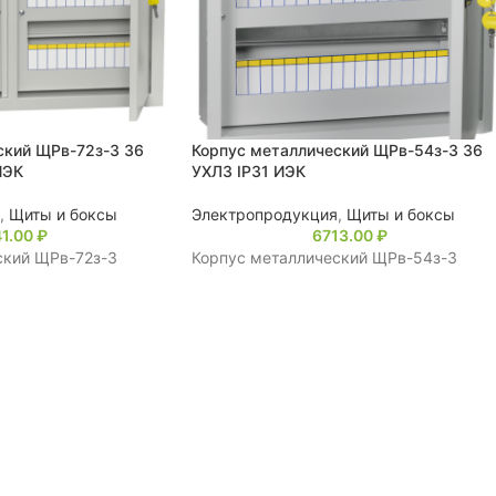
ский ЩРв-72з-3 36
Корпус металлический ЩРв-54з-3 36
ИЭК
УХЛ3 IP31 ИЭК
,
Щиты и боксы
Электропродукция
,
Щиты и боксы
41.00
₽
6713.00
₽
ский ЩРв-72з-3
Корпус металлический ЩРв-54з-3