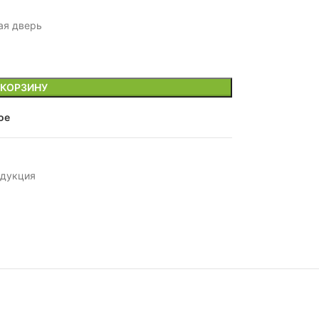
ая дверь
 КОРЗИНУ
ое
одукция