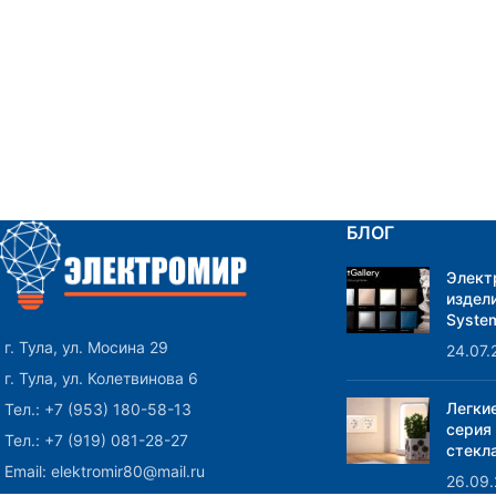
БЛОГ
Элект
издели
System
г. Тула, ул. Мосина 29
24.07.
г. Тула, ул. Колетвинова 6
Легки
Тел.: +7 (953) 180-58-13
серия
Тел.: +7 (919) 081-28-27
стекла
Email: elektromir80@mail.ru
26.09