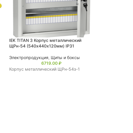
IEK TITAN 3 Корпус металлический
ЩРн-54 (540х440х120мм) IP31
Электропродукция
,
Щиты и боксы
6719.00
₽
Корпус металлический ЩРн-54з-1
Корпус металли
УХЛ3 IP31 ИЭК
Электропродук
Корпус металли