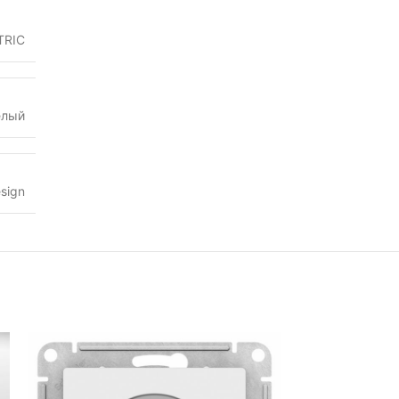
TRIC
елый
sign