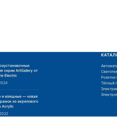
КАТАЛ
роустановочные
Автомат
я серии ArtGallery от
Светоте
e Electric
Розетки
2024
Тёплый 
Электри
Электро
е и изящные — новая
 рамок из акрилового
 Acrylic
.2022