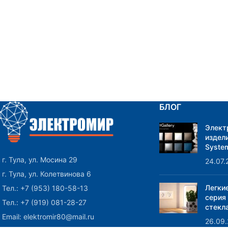
БЛОГ
Элект
издели
System
г. Тула, ул. Мосина 29
24.07.
г. Тула, ул. Колетвинова 6
Легки
Тел.: +7 (953) 180-58-13
серия
Тел.: +7 (919) 081-28-27
стекла
Email: elektromir80@mail.ru
26.09