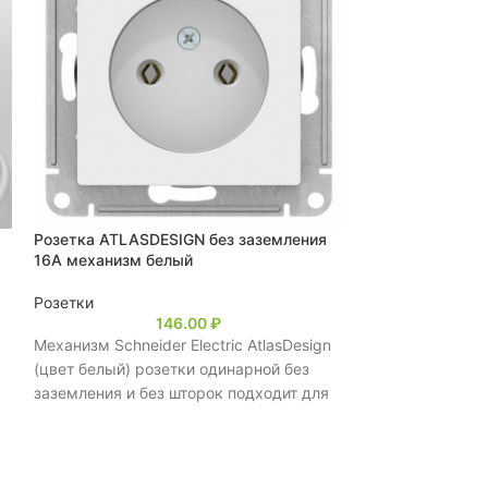
Розетка ATLASDESIGN без заземления
Schneider elect
16А механизм белый
заземлением 
Розетки
Розетки
146.00
₽
Механизм Schneider Electric AtlasDesign
Механизм Schneid
(цвет белый) розетки одинарной без
алюминий) розе
заземления и без шторок подходит для
заземлением и 
сетей 250 В, на ток
сетей 250 В, на 