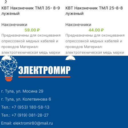
КВТ Наконечник ТМЛ 35- 8-9
КВТ Наконечник ТМЛ 25-8-8
луженый
луженый
Наконечники
Наконечники
59.00
₽
44.00
₽
Предназначены для оконцевания
Предназначены для оконцевания
опрессовкой медных кабелей и
опрессовкой медных кабелей и
проводов Материал:
проводов Материал:
электротехническая медь марки
электротехническая медь марки
М2 Покрытие:
М2 Покрытие:
электролитическое лужение
электролитическое лужение
(климатическое исполнение:
(климатическое исполнение:
«Т2») Рабочее
«Т2») Рабочее
г. Тула, ул. Мосина 29
г. Тула, ул. Колетвинова 6
Тел.: +7 (953) 180-58-13
Тел.: +7 (919) 081-28-27
Email: elektromir80@mail.ru