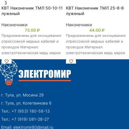
КВТ Наконечник ТМЛ 50-10-11
КВТ Наконечник ТМЛ 25-8-8
луженый
луженый
Наконечники
Наконечники
73.00
₽
44.00
₽
Предназначены для оконцевания
Предназначены для оконцевания
опрессовкой медных кабелей и
опрессовкой медных кабелей и
проводов Материал:
проводов Материал:
электротехническая медь марки
электротехническая медь марки
М2 Покрытие:
М2 Покрытие:
электролитическое лужение
электролитическое лужение
(климатическое исполнение:
(климатическое исполнение:
«Т2») Рабочее
«Т2») Рабочее
г. Тула, ул. Мосина 29
г. Тула, ул. Колетвинова 6
Тел.: +7 (953) 180-58-13
Тел.: +7 (919) 081-28-27
Email: elektromir80@mail.ru