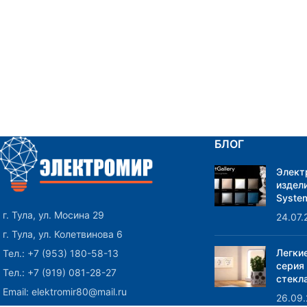
БЛОГ
Элект
издели
System
г. Тула, ул. Мосина 29
24.07.
г. Тула, ул. Колетвинова 6
Легки
Тел.: +7 (953) 180-58-13
серия
Тел.: +7 (919) 081-28-27
стекла
Email: elektromir80@mail.ru
26.09