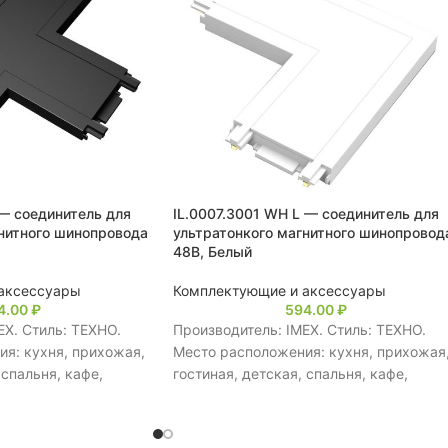
 — соединитель для
IL.0007.3001 WH L — соединитель для
нитного шинопровода
ультратонкого магнитного шинопровод
48В, Белый
аксессуары
Комплектующие и аксессуары
4.00
₽
594.00
₽
EX. Стиль: ТЕХНО.
Производитель: IMEX. Стиль: ТЕХНО.
я: кухня, прихожая,
Место расположения: кухня, прихожая
 спальня, кафе,
гостиная, детская, спальня, кафе,
ьших помещений,
ресторан, для больших помещений,
вления: Выключатель.
магазин. Тип управления: Выключатель