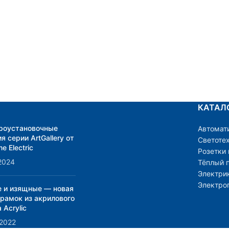
КАТАЛ
роустановочные
Автомат
я серии ArtGallery от
Светоте
e Electric
Розетки
2024
Тёплый 
Электри
Электро
е и изящные — новая
 рамок из акрилового
 Acrylic
.2022