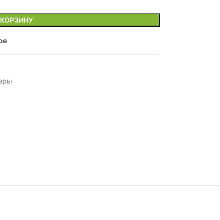
 КОРЗИНУ
ое
уары