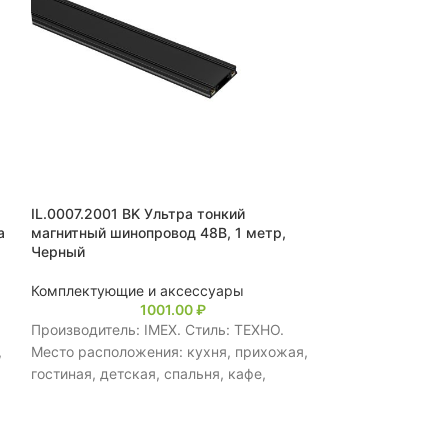
IL.0007.2001 BK Ультра тонкий
IL.0007.1000-6
а
магнитный шинопровод 48В, 1 метр,
ультратонкого 
Черный
48В для светиль
Белый
Комплектующие и аксессуары
1001.00
₽
Комплектующие
Производитель: IMEX. Стиль: ТЕХНО.
Производитель: 
,
Место расположения: кухня, прихожая,
Место располож
гостиная, детская, спальня, кафе,
гостиная, детск
ресторан, для больших помещений,
ресторан, для 
.
магазин. Тип управления: Выключатель.
магазин. Тип у