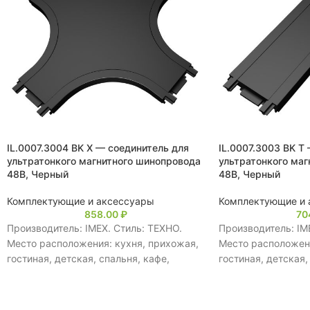
IL.0007.3004 BK X — соединитель для
IL.0007.3003 BK T
ультратонкого магнитного шинопровода
ультратонкого маг
48В, Черный
48В, Черный
Комплектующие и аксессуары
Комплектующие и 
858.00
₽
70
Производитель: IMEX. Стиль: ТЕХНО.
Производитель: IM
Место расположения: кухня, прихожая,
Место расположени
гостиная, детская, спальня, кафе,
гостиная, детская,
ресторан, для больших помещений,
ресторан, для бол
магазин. Тип управления: Выключатель.
магазин. Тип упра