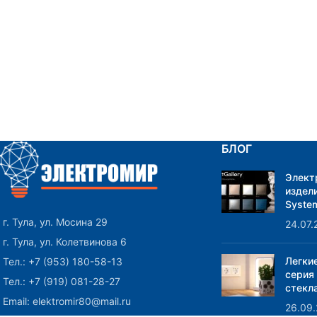
БЛОГ
Элект
издели
System
г. Тула, ул. Мосина 29
24.07.
г. Тула, ул. Колетвинова 6
Легки
Тел.: +7 (953) 180-58-13
серия
Тел.: +7 (919) 081-28-27
стекла
Email: elektromir80@mail.ru
26.09