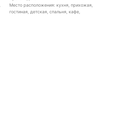
,
Место расположения: кухня, прихожая,
Место располож
гостиная, детская, спальня, кафе,
гостиная, детск
ресторан, для больших помещений,
ресторан, для 
.
магазин. Тип управления: Выключатель.
Количество плаф