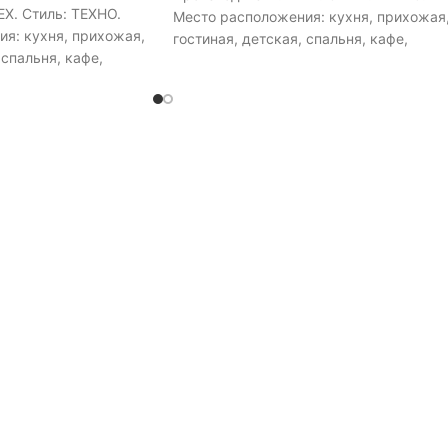
EX. Стиль: ТЕХНО.
Место расположения: кухня, прихожая
я: кухня, прихожая,
гостиная, детская, спальня, кафе,
 спальня, кафе,
ресторан, для больших помещений,
ьших помещений,
магазин. Тип управления: Выключатель
вления: Выключатель.