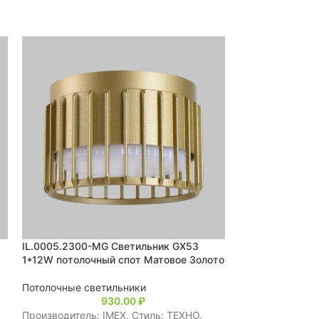
IL.0005.2300-MG Светильник GX53
IL.0005.1900 W
1*12W потолочный спот Матовое Золото
1*50W потолоч
Потолочные светильники
Потолочные све
930.00
₽
Производитель: IMEX. Стиль: ТЕХНО.
Производитель: 