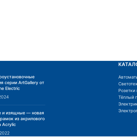
КАТАЛ
роустановочные
Автомат
я серии ArtGallery от
Светоте
e Electric
Розетки
2024
Тёплый 
Электри
Электро
е и изящные — новая
 рамок из акрилового
 Acrylic
.2022