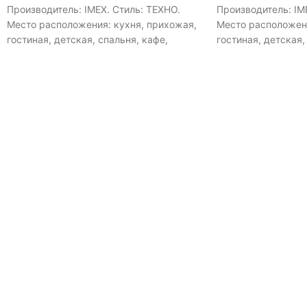
Производитель: IMEX. Стиль: ТЕХНО.
Производитель: IM
Место расположения: кухня, прихожая,
Место расположени
гостиная, детская, спальня, кафе,
гостиная, детская,
ресторан, для больших помещений,
ресторан, для бол
магазин. Тип управления: Выключатель.
магазин. Тип упра