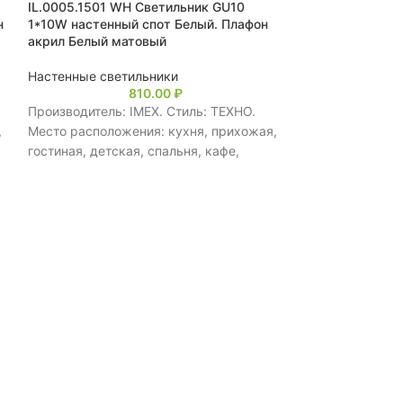
IL.0005.1501 WH Светильник GU10
IL.0005.1200 С
н
1*10W настенный спот Белый. Плафон
настенный спот
акрил Белый матовый
Настенные свет
Настенные светильники
810.00
₽
Производитель:
Производитель: IMEX. Стиль: ТЕХНО.
расположения: 
,
Место расположения: кухня, прихожая,
гостиная, детск
гостиная, детская, спальня, кафе,
ресторан, для 
ресторан, для маленьких помещений.
Количество плаф
Количество плафонов: 1. Тип
Выключатель.