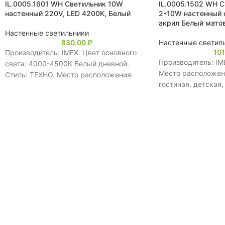
IL.0005.1601 WH Светильник 10W
IL.0005.1502 WH 
настенный 220V, LED 4200K, Белый
2*10W настенный 
акрил Белый мато
Настенные светильники
830.00
₽
Настенные светил
10
Производитель: IMEX. Цвет основного
Производитель: IM
света: 4000-4500К Белый дневной.
Место расположени
Стиль: ТЕХНО. Место расположения:
гостиная, детская,
кухня, прихожая, гостиная, детская,
ресторан, для мал
спальня, кафе, ресторан, для
Количество плафоно