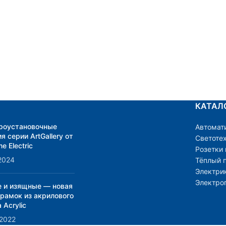
КАТАЛ
роустановочные
Автомат
я серии ArtGallery от
Светоте
e Electric
Розетки
2024
Тёплый 
Электри
Электро
е и изящные — новая
 рамок из акрилового
 Acrylic
.2022