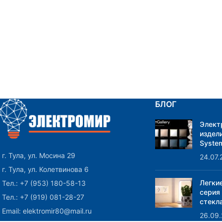
БЛОГ
Элект
издели
System
г. Тула, ул. Мосина 29
24.07.
г. Тула, ул. Колетвинова 6
Легки
Тел.: +7 (953) 180-58-13
серия
Тел.: +7 (919) 081-28-27
стекла
Email: elektromir80@mail.ru
26.09