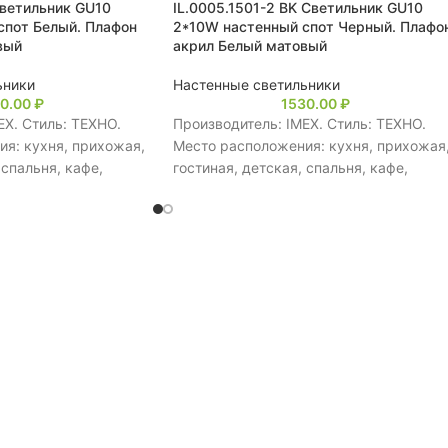
Светильник GU10
IL.0005.1501-2 BK Светильник GU10
спот Белый. Плафон
2*10W настенный спот Черный. Плафо
вый
акрил Белый матовый
ьники
Настенные светильники
10.00
₽
1530.00
₽
EX. Стиль: ТЕХНО.
Производитель: IMEX. Стиль: ТЕХНО.
я: кухня, прихожая,
Место расположения: кухня, прихожая
 спальня, кафе,
гостиная, детская, спальня, кафе,
еньких помещений.
ресторан, для маленьких помещений.
в: 1. Тип
Количество плафонов: 2. Тип