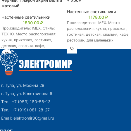
Черный. Плафон акрил Белый
+ Хром
матовый
Настенные светильники
Настенные светильники
1178.00
₽
1530.00
₽
Производитель: IMEX. Место
Производитель: IMEX. Стиль:
расположения: кухня, прихожая,
ТЕХНО. Место расположения:
гостиная, детская, спальня, кафе,
кухня, прихожая, гостиная,
ресторан, для маленьких
детская, спальня, кафе,
помещений. Количество
ресторан, для маленьких
плафонов: 1. Тип управления:
помещений. Количество
Выключатель.
плафонов: 2. Тип
г. Тула, ул. Мосина 29
г. Тула, ул. Колетвинова 6
Тел.: +7 (953) 180-58-13
Тел.: +7 (919) 081-28-27
Email: elektromir80@mail.ru