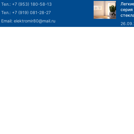
Легки
Тел.: +7 (953) 180-58-13
серия
Тел.: +7 (919) 081-28-27
стекла
Email: elektromir80@mail.ru
26.09