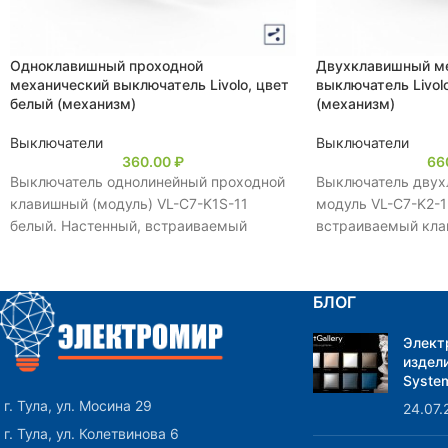
Одноклавишный проходной
Двухклавишный м
механический выключатель Livolo, цвет
выключатель Livol
белый (механизм)
(механизм)
Выключатели
Выключатели
360.00
₽
66
Выключатель однолинейный проходной
Выключатель двух
клавишный (модуль) VL-C7-K1S-11
модуль VL-C7-K2-1
белый. Настенный, встраиваемый
встраиваемый кла
проходной клавишный выключатель.
Предназначен для
Предназначен для управления одной
линиями нагрузки.
линией нагрузки.
БЛОГ
Элект
издели
System
г. Тула, ул. Мосина 29
24.07.
г. Тула, ул. Колетвинова 6