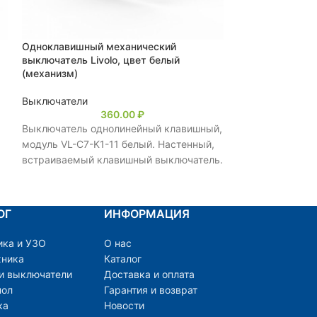
Одноклавишный механический
Трехклавишный
выключатель Livolo, цвет белый
выключатель Li
(механизм)
радиоуправлени
(механизм)
Выключатели
360.00
₽
Выключатели
Выключатель однолинейный клавишный,
модуль VL-C7-K1-11 белый. Настенный,
встраиваемый клавишный выключатель.
н
Предназначен для управления одной
.
линией нагрузки.
ОГ
ИНФОРМАЦИЯ
ика и УЗО
О нас
хника
Каталог
 и выключатели
Доставка и оплата
пол
Гарантия и возврат
ка
Новости