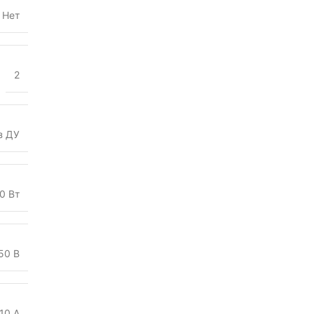
Нет
2
з ДУ
0 Вт
50 В
10 А