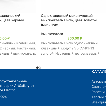
еханический
Одноклавишный механический
o, цвет черный
выключатель Livolo, цвет золотой
(механизм)
Выключатели
0.00
₽
360.00
₽
линейный клавишный,
Выключатель Livolo однолинейный
2 черный. Настенный,
клавишный, модуль VL-C7-K1-13
вишный выключатель.
золотой. Настенный, встраиваемый
 управления двумя
клавишный выключатель.Предназначе
для управления одной линией нагрузки
Материал корпуса: термостойкая
КАТАЛ
электротехническая пластмасса.
ВНИМАНИЕ!Монтируется в круглую
роустановочные
Автомат
монтажную коробку диаметр 6,5 см,
я серии ArtGallery от
Светоте
вглубь 4 см.
e Electric
Розетки
2024
Тёплый 
Электри