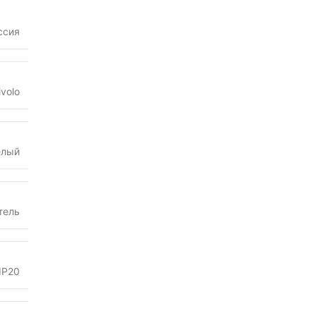
ссия
ivolo
елый
тель
IP20