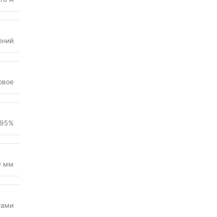
ений
овое
?95%
0 мм
тами