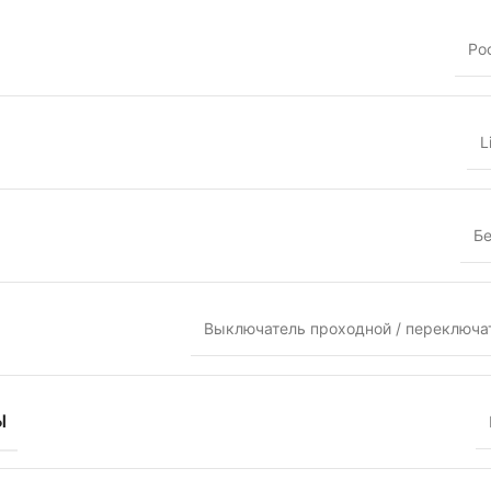
Ро
L
Б
Выключатель проходной / переключа
Ы