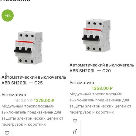
-4%
Автоматический выключатель
АВВ SH203L — C20
Автоматический выключатель
Автоматика
АВВ SH203L — C25
1358.00
₽
Модульный трехполюсныйй
Автоматика
1379.00
₽
выключатель предназначен для
1440.00
₽
Модульный трехполюсныйй
защиты электрических цепей от
выключатель предназначен для
перегрузок и коротких
защиты электрических цепей от
замыканий в линиях кабелей,
перегрузок и коротких
электродвигателях, систем
замыканий в линиях кабелей,
освещения, а также розеточных